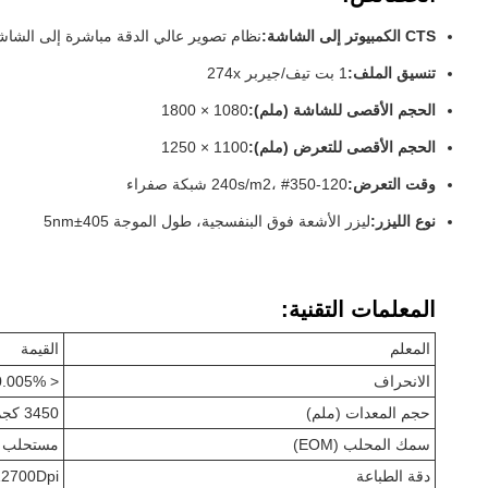
CTS الكمبيوتر إلى الشاشة:
نظام تصوير عالي الدقة مباشرة إلى الشاش
تنسيق الملف:
1 بت تيف/جيربر 274x
الحجم الأقصى للشاشة (ملم):
1080 × 1800
الحجم الأقصى للتعرض (ملم):
1100 × 1250
وقت التعرض:
120-240s/m2، #350 شبكة صفراء
نوع الليزر:
ليزر الأشعة فوق البنفسجية، طول الموجة 405±5nm
المعلمات التقنية:
المعلم
القيمة
الانحراف
< 0.005%
حجم المعدات (ملم)
3450 كجم
سمك المحلب (EOM)
مستحلب المقاوم للمذيبات
دقة الطباعة
12700Dpi