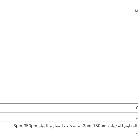
ة
 3μm-150μm، مستحلب المقاوم للمياه 3μm-350μm