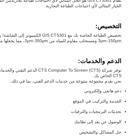
الخيار المثالي لأي احتياجات الطباعة التجارية.
التخصيص:
3μm-150μm ومستحلب مقاوم للمياه من 3μm-350μm، مما يجعلها مثالية لمجموعة واسعة من تطبيقات الطباعة. CTS301 لديه وزن صافي 2950 X 1980 X 1710 ويقدم حلًا رائعًا لجميع احتياجاتك.
الدعم والخدمات:
توفر شركة  To Screen (CTS
CTS الخاص بك.
نحن نقدم مجموعة متنوعة من خدمات الدعم الفني، بما في ذلك:
دعم هاتفي وإلكتروني
الخدمة والتركيب في الموقع
تحديثات البرمجيات والترقيات
الوصول عن بعد إلى نظامك
حل المشاكل والتشخيص