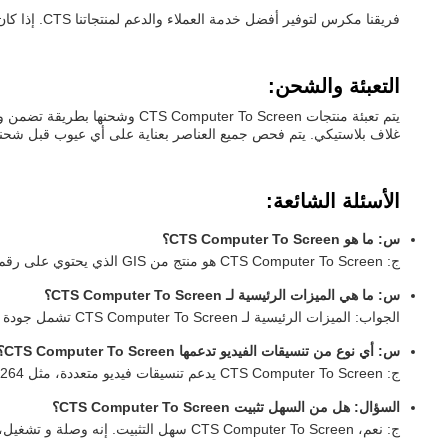
فريقنا مكرس لتوفير أفضل خدمة العملاء والدعم لمنتجاتنا CTS. إذا كان لديك أي أسئلة أو تحتاج إلى مساعدة مع منتج CTS الخاص بك، يرجى الاتصال بنا.
التعبئة والشحن:
يتم تعبئة منتجات r To Screen
غلاف بلاستيكي. يتم فحص جميع العناصر بعناية على أي عيوب قبل شحنها
الأسئلة الشائعة:
س: ما هو CTS Computer To Screen؟
ج: CTS Computer To Screen هو منتج من GIS الذي يحتوي على رقم الطراز CTS301. يتم تصنيعه في سوزو ، الصين ويستخدم لربط الكمبيوتر بالشاشة.
س: ما هي الميزات الرئيسية لـ CTS Computer To Screen؟
الجواب: الميزات الرئيسية لـ CTS Computer To Screen تشمل جودة عالية للصورة ، وانخفاض فترة التأخير ، والربط والتشغيل ، ودعم العديد من تنسيقات الفيديو.
س: أي نوع من تنسيقات الفيديو تدعمها CTS Computer To Screen؟
ج: CTS Computer To Screen يدعم تنسيقات فيديو متعددة، مثل H.264و HDCP و HDMI
السؤال: هل من السهل تثبيت CTS Computer To Screen؟
ج: نعم، CTS Computer To Screen سهل التثبيت. إنه وصلة و تشغيل، ولا يحتاج إلى أي تكوين إضافي.