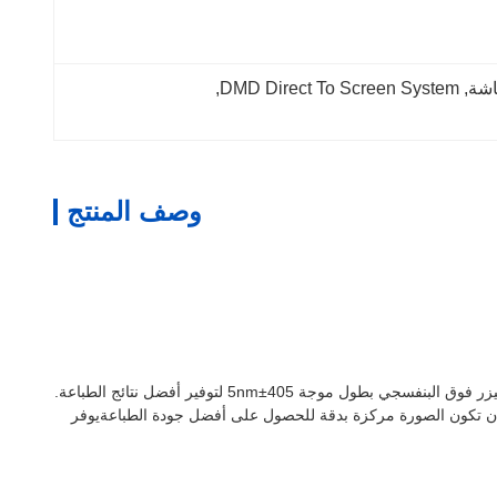
, 
DMD Direct To Screen System
, 
وصف المنتج
CTS Computer To Screen هو نظام تصوير مباشر للشاشة مصمم للطباعة الشاشة للمنسوجات. بحجم الشاشة القصوى 1080x1800 مم،يستخدم الليزر فوق البنفسجي بطول موجة 405±5nm لتوفير أفضل نتائج الطباعة.
12-240s / m2 ، # 350 Yellow Mesh.نظام التركيز التلقائي يضمن أيضا أن تكون الصورة مركزة بدقة للحصول على أفضل جودة الطباعةيوفر