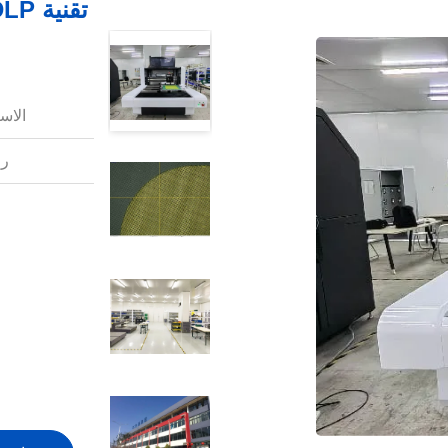
الاس
رق