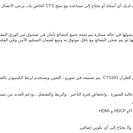
CTS Compute وشحنها بطريقة تضمن وصولها في حالة ممتازة.يتم تعبئة جميع البضائع بأمان في صند
.ثم يتم شحن البضائع مع ناقل موثوق به وتتبع لضمان التسليم الآمن وفي الوق