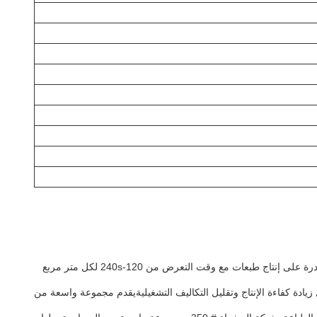
CTS301 من GIS هو حل طباعة ثوري من الكمبيوتر إلى الشاشة (CTS) مصمم لتقديم دقة عالية ودقة وسرعة.هذا النظام CTS مع 133 LPI raster قادرة على إنتاج طبعات مع وقت التعرض من 120-240s لكل متر مربع
من أجل زيادة كفاءة الإنتاج وتقليل التكاليف التشغيليةيقدم مجموعة واسعة من