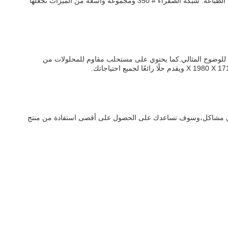
نظام GIS CTS301 هو الحل المثالي لأي احتياجات طباعة تجاريةمن المؤكد أن GIS CTS301 ستقدم طبعات عالية الدقة تلبي أعلى المعايير في صناعة الطباعة. شبكة الصفراء # 350 ومجموعة واسعة من الميزات تجعلها
شة! يقدم CTS301 الليزر فوق البنفسجي مع دقة 12700 دبي ونظام التركيز التلقائي للوضوح المثالي.كما يحتوي على مستحلب مقاوم للمحلولات من
 على الأسئلة، وإصلاح أي مشاكل،وسوف تساعدك على الحصول على أقصى استفادة من منتج