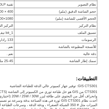
نظام التصوير
تقنية DMD DLP
حجم الشاشة الدقيق (ملم)
400 × 400
الحجم الأقصى للشاشة (ملم)
1080×1800
نظام التركيز
التركيز ال
تنسيق الملف
1_bit تيف/جيربر 274x
الرسومات
133 رادار LPI
للأنسجة المطبوعة بالشاشة
نعم..
دقة عالية
نعم..
سمك إطار الشاشة
25-45 ملم (الخدمة المخصصة متاحة)
التطبيقات:
GIS CTS301: توفير جهاز كمبيوتر عالي الدقة للطباعة الشاشية
وانحراف أقل من 0يحتوي على طاقة ليزر 20W / 25W / 30W (اختياري) ، ونظام التركيز التلقائي ، وحجم الشاشة القصوى 1080x1800 مم.
أحدث نظام GIS CTS301 ثورة في هذه الصناعة بدقة 
الميزات مثل # 350 الشبكة الصفراء ، ودقة الدقة ، وسرعات الطباعة السريعة. هذا النظام CTS الكل في واحد مثالي لأي بيئة طباعة تجارية.