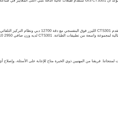
تخصيص الطباعة الخاصة بك مع GIS CTS301 الكمبيوتر إلى الشا
CTS Computer) الدعم التقني والخدمات لمنتجاتنا. فريقنا من المهنيين ذوي الخبرة متاح للإجابة