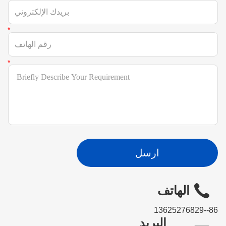
ارسل
الهاتف
86--13625276829
البريد