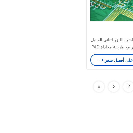
شر بالليزر لثنائي الفينيل
متعدد الكلور مع طريقة محاذاة PAD
(القطر 0.5 ~ 3.0 مم) وعملية قناع
على أفضل سعر
اللحام
2