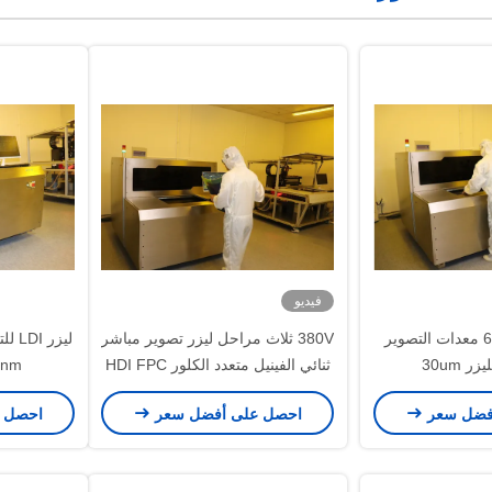
فيديو
610mmx710mm معدات التصوير
380V ثلاث مراحل ليزر تصوير مباشر
ليزر
ر 30um
ثنائي الفينيل متعدد الكلور HDI FPC
400nm إلى 410nm
فضل سعر
احصل على أفضل سعر
احصل 