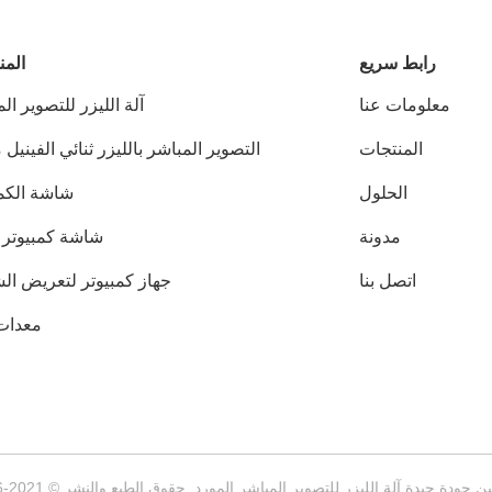
رابط سريع
المن
معلومات عنا
آلة الليزر للتصوير ال
المنتجات
التصوير المباشر بالليزر ثنائي الفينيل 
ا
الحلول
شاشة الكمب
مدونة
شاشة كمبيوتر CTS
اتصل بنا
جهاز كمبيوتر لتعريض ال
معدات DI
ودة جيدة آلة الليزر للتصوير المباشر المورد. حقوق الطبع والنشر © 2021-2026 Jiangsu GIS Laser Technologies Inc., جميع الحقوق محفوظة