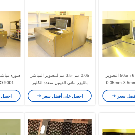
50um 610mmx710mm التصوير
0.05 مم -3.5 مم للتصوير المباشر
بالليزر ثنائي الفينيل متعدد الكلور
O 9001
380 فولت ثلاث مراحل
فضل سعر
احصل على أفضل سعر
احصل 