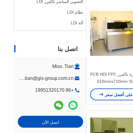
التصوير المباشر بالليزر LDI
نظام LDI
آلة LDI
اتصل بنا
Miss. Tian
صورة مباشرة بالليزر PCB HDI FPC
fannie.tian@gis-group.com.cn
610mmx710mm IS
+86 19951320170
على أفضل سعر
اتصل الآن