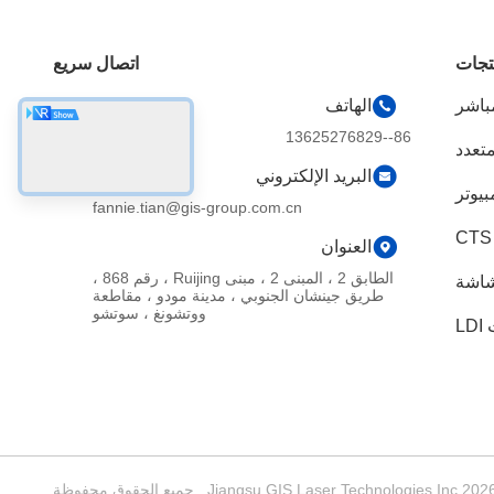
تجات
اتصال سريع
مباشر
الهاتف
86--13625276829
متعدد
لكلور
البريد الإلكتروني
يوتر
fannie.tian@gis-group.com.cn
العنوان
الطابق 2 ، المبنى 2 ، مبنى Ruijing ، رقم 868 ،
شاشة
طريق جينشان الجنوبي ، مدينة مودو ، مقاطعة
ووتشونغ ، سوتشو
L