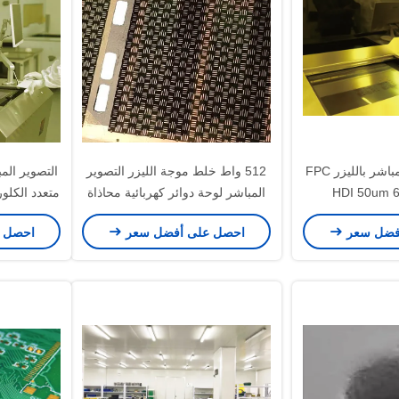
معدات التصوير المباشر بالليزر FPC
512 واط خلط موجة الليزر التصوير
التصوير المب
HDI 50um 
المباشر لوحة دوائر كهربائية محاذاة
0.5 ~ 3.0 مللي متر القطر
3.5 مم للعملية الخارجية
فضل سعر
احصل على أفضل سعر
احصل 