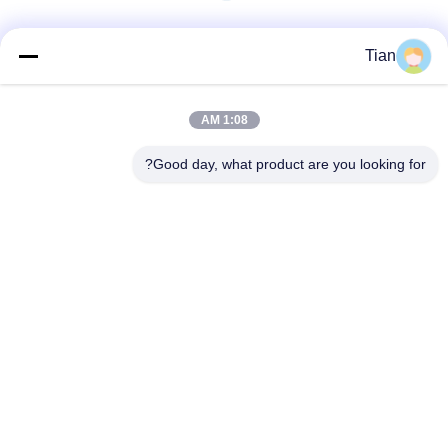
وسائل التواصل الاجتماعي
Tian
1:08 AM
اتصال سريع
Good day, what product are you looking for?
الهاتف
86--13625276829
البريد الإلكتروني
fannie.tian@gis-group.com.cn
العنوان
الطابق 2 ، المبنى 2 ، مبنى Ruijing ، رقم 868 ، طريق جينشان
الجنوبي ، مدينة مودو ، مقاطعة ووتشونغ ، سوتشو
سياسة الخصوصية
|
خريطة الموقع