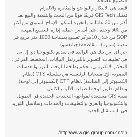
التصنيع للعملاء.
قيمنا هي الابتكار والتواضع والمثابرة والالتزام
تمتلك GIS Tech فريقًا قويًا من البحث والتنمية والبيع بعد
أكثر من 30 عامًا من الخبرة لتمكين الإنتاج السنوي من أكثر
من 500 وحدة ،على أساس عملية إدارة التصنيع المهنية
SOP من خلال 10مركز تصنيع بمساحة 1000 متر مربع في
مدينة (شوزو) ، مقاطعة (جيانغسو)
جي آي إس تيك هي الرائدة في تقديم تكنولوجيا دي إل بي
في تطبيقات التصوير بالليزرنقل البيانات، المخطط الفرعي،
التحكم الإلكتروني، تحكم بطاقة اللوحة، الليزر والعدسات
البصرية الخ. منتجاتنا الرئيسية هي سلسلة CTS (نظام
الكمبيوتر إلى الشاشة) ،نظام CTP (الكمبيوتر إلى لوحة)
ونظام تطوير لوحة الطباعة الآلية بالكامل.
تقنية GIS مستعدة لمواجهة التحديات الجديدة في التمويل
والتكنولوجيا والفرق والتطبيقات والخدمات وسلاسل التوريد
في المستقبل الجديد.
http://www.gis-group.com.cn/en/