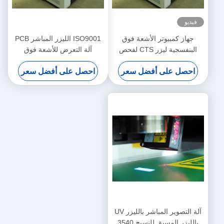
فيديو
جهاز كمبيوتر الأشعة فوق
ISO9001 الليزر المباشر PCB
البنفسجية ليزر CTS لفحص
آلة التعرض للأشعة فوق
تقنية DMD DLP
البنفسجية النسيج
احصل على أفضل سعر
احصل على أفضل سعر
آلة التصوير المباشر بالليزر UV
بالليزر المسبق للنسيج 3540