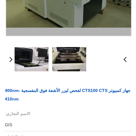
جهاز كمبيوتر CTS100 CTS لفحص ليزر الأشعة فوق البنفسجية 400nm-
410nm
الاسم التجاري:
GIS