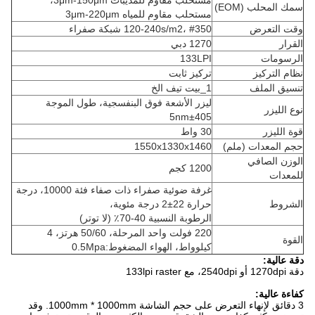
مستحلب مقاوم للمذيبات 3μm-150μm،
سمك المحلب (EOM)
مستحلب مقاوم للمياه 3μm-220μm
وقت التعرض
120-240s/m2، #350 شبكة صفراء
القرار
1270 دبي
الرسومات
133LPI
نظام التركيز
تركيز ثابت
تنسيق الملف
1_بيت تيف الخ
ليزر الأشعة فوق البنفسجية، طول الموجة
نوع الليزر
405±5nm
قوة الليزر
30 واط
حجم المعدات (ملم)
1550x1330x1460
الوزن الصافي
1200 كجم
للمعدات
غرفة ضوئية صفراء ذات صفاء فئة 10000، درجة
الشروط
حرارة 22±2 درجة مئوية،
الرطوبة النسبية 40-70٪ (لا توتر)
220 فولت واحد المرحلة، 50/60 هرتز، 4
القوة
كيلوواط، الهواء المضغوط:0.5Mpa
دقة عالية:
دقة 1270dpi أو 2540dpi، مع 133lpi raster
كفاءة عالية:
3 دقائق لإنهاء التعرض على حجم الشاشة 1000mm * 1000mm. وقد