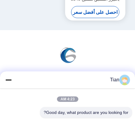
نقطة في البوصة
احصل على أفضل سعر
وسائل التواصل الاجتماعي
Tian
4:23 AM
اتصال سريع
Good day, what product are you looking for?
الهاتف
86--13625276829