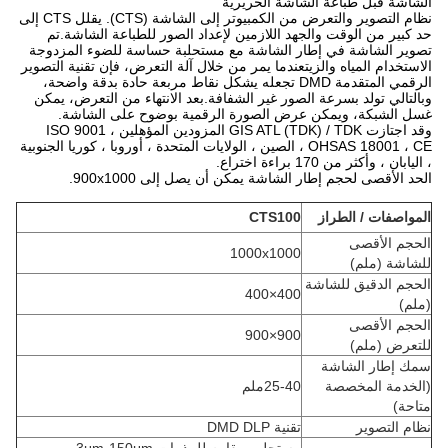
الشاشة قبل طباعة الشاشة الحريرية
نظام التصوير والتعرض من الكمبيوتر إلى الشاشة (CTS). يقلل CTS إلى
حد كبير من الوقت والجهد اللازمين لإعداد الصور للطباعة الشاشة.تم
تصوير الشاشة في إطار الشاشة مع مستحلبة حساسة للضوء المزدوجة
الاستخدام المياه والزيتعندما يمر من خلال آلة التعرض، فإن تقنية التصوير
الرقمي المتقدمة DMD تجعله يشكل نقاط مربعة حادة بدقة واضحة،
وبالتالي تولد بسرعة الصور غير الشفافة.بعد الانتهاء من التعرض، يمكن
غسل الشبكة، ويمكن عرض الصورة الرقمية بوضوح على الشاشة.
وقد اجتازت GIS ATL (TDK) / TDK المزودين المؤهلين ISO 9001 ،
OHSAS 18001 ، CE ، الصين ، الولايات المتحدة ، أوروبا ، كوريا الجنوبية
، اليابان ، وأكثر من 170 براءة اختراع.
الحد الأقصى لحجم إطار الشاشة يمكن أن يصل إلى 900x1000.
المواصفات / الطراز
CTS100
الحجم الأقصى
1000x1000
للشاشة (ملم)
الحجم الدقيق للشاشة
400×400
(ملم)
الحجم الأقصى
900×900
للتعرض (ملم)
سمك إطار الشاشة
(الخدمة المخصصة
25-40ملم
متاحة)
نظام التصوير
تقنية DMD DLP