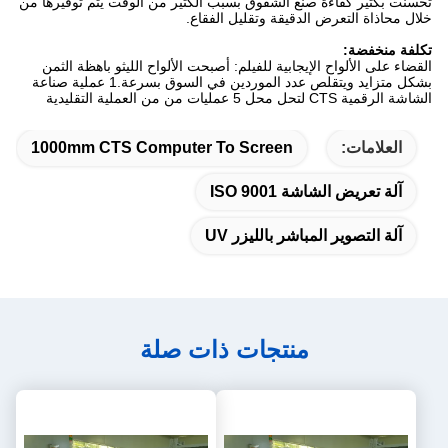
تحسنت بكثير كفاءة صنع الشقوق بسبب الكثير من الوقت يتم توفيرها من
خلال محاذاة التعرض الدقيقة وتقليل الفقاع.
تكلفة منخفضة:
القضاء على الألواح الإيجابية للفيلم: أصبحت الألواح الليثو باهظة الثمن
بشكل متزايد ويتقلص عدد الموردين في السوق بسرعة.1 عملية صناعة
الشاشة الرقمية CTS لتحل محل 5 عمليات من من العملية التقليدية
العلامات:
1000mm CTS Computer To Screen
آلة تعريض الشاشة ISO 9001
آلة التصوير المباشر بالليزر UV
منتجات ذات صلة