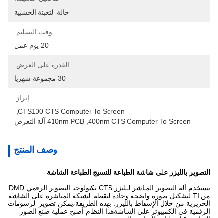
حالة التعبئة الخشبية
وقت التسليم:
20 يوم عمل
القدرة على العرض:
30 مجموعة شهريا
إبراز:
, 
CTS100 CTS Computer To Screen
400nm CTS Computer To Screen
, 
410nm PCB آلة التعرض
وصف المنتج
التصوير بالليزر على شاشة الطباعة للنسيج الطباعة الشاشة
تستخدم آلة التصوير المباشر للليزر CTS تكنولوجيا التصوير الرقمي DMD
من TI لتشكيل صورة واضحة وحادة لنقطة الشبكة المباشرة على الشاشة
الحريرية من خلال الإسقاط بالليزر. بهذه الطريقة،يمكن تصوير الرسومات
الرقمية في الكمبيوتر على الشاشةهذا النظام أصبح عملية صنع الصور