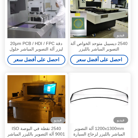
فيديو
2540 ديسيبل متوحد الخواص آلة
دقة 20μm PCB / HDI / FPC
التصوير المباشر بالليزر
ليزر آلة التصوير المباشر حلول
1000x1100mm ليزر الأشعة
صناعية مستقرة وفعالة
احصل على أفضل سعر
احصل على أفضل سعر
فوق البنفسجية
فيديو
فيديو
1200x1300mm آلة التصوير
2540 نقطة في البوصة ISO
المباشر بالليزر لزجاج السيارة
9001 آلة التصوير بالليزر المباشر