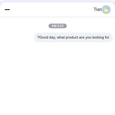
وسائل التواصل الاجتماعي
Tian
3:23 AM
اتصال سريع
Good day, what product are you looking for?
الهاتف
86--13625276829
البريد الإلكتروني
fannie.tian@gis-group.com.cn
العنوان
الطابق 2 ، المبنى 2 ، مبنى Ruijing ، رقم 868 ، طريق جينشان
الجنوبي ، مدينة مودو ، مقاطعة ووتشونغ ، سوتشو
سياسة الخصوصية
|
خريطة الموقع
الصين جودة جيدة آلة الليزر للتصوير المباشر المورد. حقوق الطبع والنشر