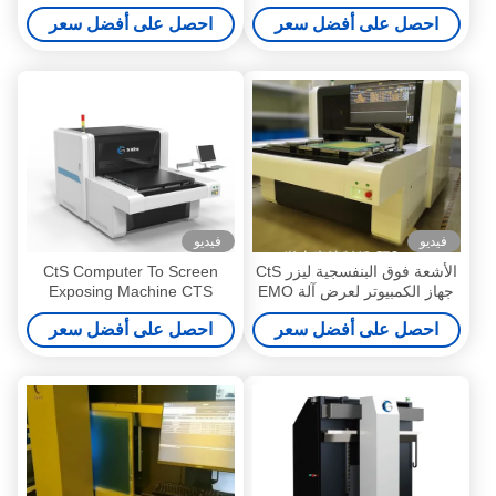
1200mmx1300mm الضبط
التلقائي
احصل على أفضل سعر
احصل على أفضل سعر
التلقائي
فيديو
فيديو
الأشعة فوق البنفسجية ليزر CtS
CtS Computer To Screen
جهاز الكمبيوتر لعرض آلة EMO
Exposing Machine CTS
3-350μM
Imaging Systems القرار
احصل على أفضل سعر
احصل على أفضل سعر
2540dpi