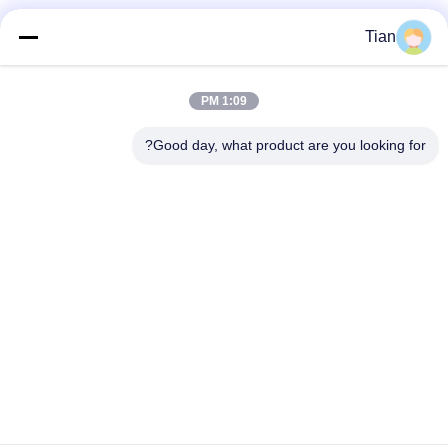
وسائل التواصل الاجتماعي
Tian
1:09 PM
اتصال سريع
Good day, what product are you looking for?
الهاتف
86--13625276829
البريد الإلكتروني
fannie.tian@gis-group.com.cn
العنوان
الطابق 2 ، المبنى 2 ، مبنى Ruijing ، رقم 868 ، طريق جينشان
الجنوبي ، مدينة مودو ، مقاطعة ووتشونغ ، سوتشو
سياسة الخصوصية
|
خريطة الموقع
الصين جودة جيدة آلة الليزر للتصوير المباشر المورد. حقوق الطبع والنشر