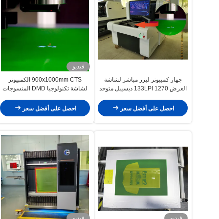
فيديو
جهاز كمبيوتر ليزر مباشر لشاشة
900x1000mm CTS الكمبيوتر
العرض 133LPI 1270 ديسيبل متوحد
لشاشة تكنولوجيا DMD المنسوجات
الخواص
احصل على أفضل سعر
احصل على أفضل سعر
فيديو
فيديو