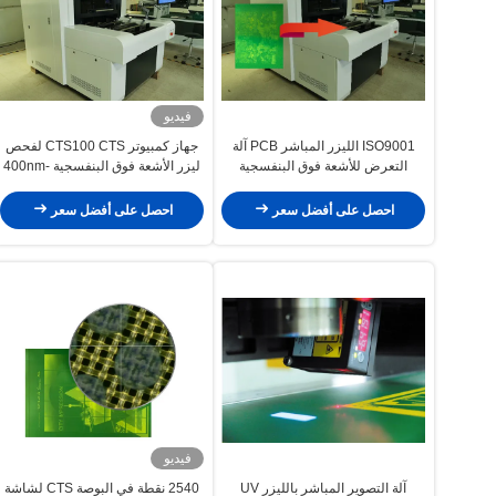
فيديو
ISO9001 الليزر المباشر PCB آلة
جهاز كمبيوتر CTS100 CTS لفحص
التعرض للأشعة فوق البنفسجية
ليزر الأشعة فوق البنفسجية 400nm-
النسيج
410nm
احصل على أفضل سعر
احصل على أفضل سعر
فيديو
آلة التصوير المباشر بالليزر UV
2540 نقطة في البوصة CTS لشاشة