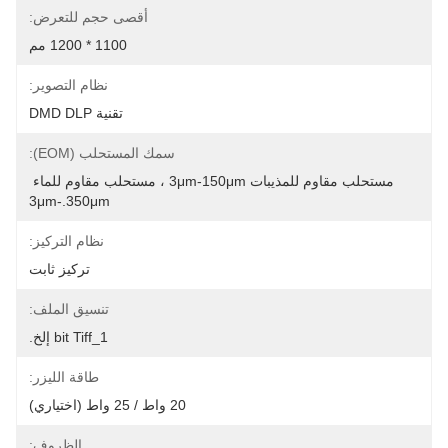
أقصى حجم للتعرض:
1100 * 1200 مم
نظام التصوير:
تقنية DMD DLP
سمك المستحلب (EOM):
مستحلب مقاوم للمذيبات 3μm-150μm ، مستحلب مقاوم للماء 
3μm-.350μm
نظام التركيز:
تركيز ثابت
تنسيق الملف:
1_bit Tiff إلخ.
طاقة الليزر:
20 واط / 25 واط (اختياري)
الظروف: