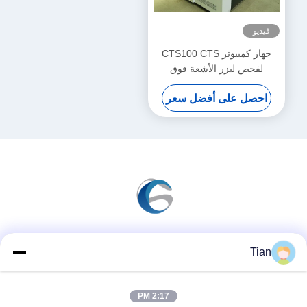
فيديو
جهاز كمبيوتر CTS100 CTS
لفحص ليزر الأشعة فوق
البنفسجية 400nm-410nm
احصل على أفضل سعر
وسائل التواصل الاجتماعي
Tian
2:17 PM