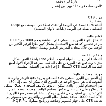
غاز 1 لتر / دقيقة
*المواصفات عرضة للتغيير دون إشعار
مزايا CTS
دقة عالية:
الدقة 1270 نقطة في البوصة أو 2540 نقطة في البوصة ، مع 133lpi
النقطية / نقطة في البوصة (طباعة الألوان النصفية)
كفاءة عالية:
3 دقائق لإنهاء التعريض الضوئي على الشاشة بحجم 1000 مم * 1000
مم.تم تحسين كفاءة صنع الاستنسل بشكل كبير نظرًا لتوفير الكثير من
الوقت من خلال محاذاة التعريض الدقيق وتقليل lobor.
منخفض الكلفة:
القضاء على ايجابيات الفيلم.أصبحت أفلام Litho باهظة الثمن بشكل
متزايد ويتناقص عدد الموردين على الماكيت بسرعة.الإجراء الأول لصنع
الشاشة الرقمية CTS لاستبدال 5 إجراءات من العملية التقليدية
جودة المعدات العالية:
إن الجمع بين الليزر المقترن GIS الصناعي بدرجة 405 نانومتر والوحدة
الضوئية لدينا هو المنتج الوحيد في السوق الذي يمكن أن يصل إلى 50٪
من استخدام الليزر ، والذي يمكن أن يوفر تكاليف استخدام العملاء بشكل
كبير.علاوة على ذلك ، على عكس مصابيح الهاليد المعدنية باهظة الثمن
التي تحتاج إلى استبدال كل عامين ، يمكن استخدام مصدر ضوء الليزر لـ
CTS لمدة 10000 ساعة.يشتمل نظام التصوير والتعرض من كمبيوتر إلى
شاشة CTS على جهاز كمبيوتر وشاشة وبرنامج مملوك لـ HQ RIP.