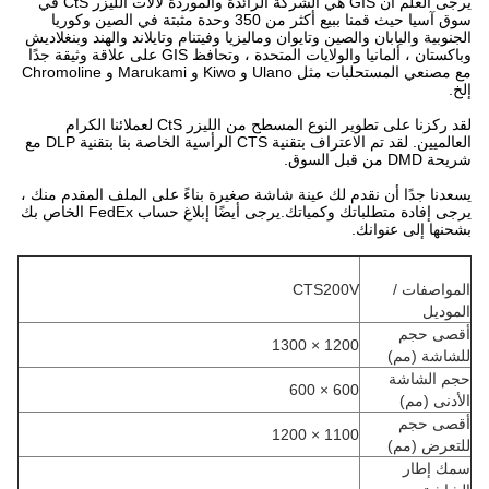
يرجى العلم أن GIS هي الشركة الرائدة والموردة لآلات الليزر CtS في
سوق آسيا حيث قمنا ببيع أكثر من 350 وحدة مثبتة في الصين وكوريا
الجنوبية واليابان والصين وتايوان وماليزيا وفيتنام وتايلاند والهند وبنغلاديش
وباكستان ، ألمانيا والولايات المتحدة ، وتحافظ GIS على علاقة وثيقة جدًا
مع مصنعي المستحلبات مثل Ulano و Kiwo و Marukami و Chromoline
إلخ.
لقد ركزنا على تطوير النوع المسطح من الليزر CtS لعملائنا الكرام
العالميين. لقد تم الاعتراف بتقنية CTS الرأسية الخاصة بنا بتقنية DLP مع
شريحة DMD من قبل السوق.
يسعدنا جدًا أن نقدم لك عينة شاشة صغيرة بناءً على الملف المقدم منك ،
يرجى إفادة متطلباتك وكمياتك.يرجى أيضًا إبلاغ حساب FedEx الخاص بك
بشحنها إلى عنوانك.
المواصفات /
CTS200V
الموديل
أقصى حجم
1200 × 1300
للشاشة (مم)
حجم الشاشة
600 × 600
الأدنى (مم)
أقصى حجم
1100 × 1200
للتعرض (مم)
سمك إطار