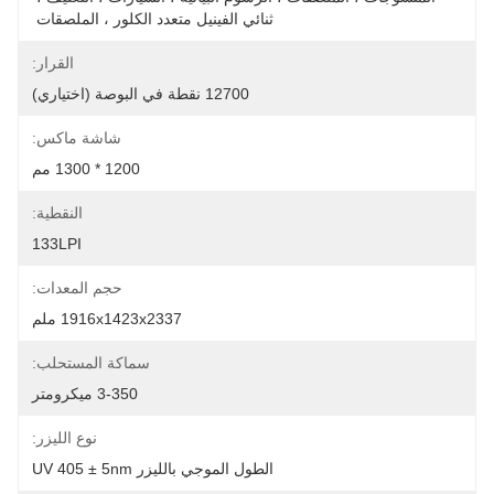
ثنائي الفينيل متعدد الكلور ، الملصقات 
القرار:
12700 نقطة في البوصة (اختياري)
شاشة ماكس:
1200 * 1300 مم
النقطية:
133LPI
حجم المعدات:
1916x1423x2337 ملم
سماكة المستحلب:
3-350 ميكرومتر
نوع الليزر:
الطول الموجي بالليزر UV 405 ± 5nm