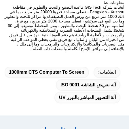
معلومات عنا
أنشأت شركة GIS Tech قاعدة التصنيع والبحث والتطوير في مقاطعة
Fengxian ، Xuzhou ، تغطي مساحة قدرها 20000 متر مربع ، بما في
ذلك 1000 متر مربع من ورش العمل النظيفة.لديها مراكز للبحث والتطوير
وما بعد البيع في سوتشو ، تغطي مساحة 2000 متر مربع ، مع فرق
أساسية من 30 شخصًا للبحث والتطوير ، ومن المخطط توسيعها إلى 60
شخصًا.تشمل المنتجات الأنظمة البصرية والميكانيكية والكهربائية
والبرمجيات والأنظمة الرياضية.يتم دعم القوة الفنية بقوة من قبل فريق
من الخبراء من اليابان وألمانيا ، مع فريق تقني يغطي المواهب الراقية
مثل البصريات والميكانيكا والإلكترونيات والبرمجيات وما إلى ذلك ،
بالإضافة إلى مرافق الإنتاج الكاملة والمعدات ذات الصلة.
العلامات:
1000mm CTS Computer To Screen
آلة تعريض الشاشة ISO 9001
آلة التصوير المباشر بالليزر UV