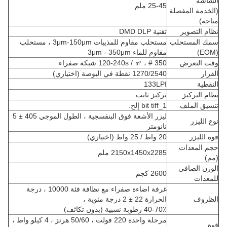
الشاشة
25-45 ملم
(الخدمة المفصلة
متاحة)
نظام التصوير
تقنية DMD DLP
سمك المستحلب
مستحلب مقاوم للمذيبات 3μm-150μm ، مستحلب
(EOM)
مقاوم للماء 3μm - 350μm
وقت التعرض
120-240s / ㎡ ، # 350 شبكة صفراء
القرار
1270/2540 نقطة في البوصة (اختياري)
النقطية
133LPI
نظام التركيز
تركيز ثابت
تنسيق الملف
1_bit tiff إلخ.
ليزر الأشعة فوق البنفسجية ، الطول الموجي 405 ± 5
نوع الليزر
نانومتر
قوة الليزر
20 واط / 25 واط (اختياري)
حجم المعدات
2150x1450x2285 ملم
(مم)
الوزن الصافي
2600 كجم
للمعدات
غرفة اضاءة صفراء مع نظافة فئة 10000 ، درجة
الظروف
الحرارة 22 ± 2 درجة مئوية ،
40-70٪ رطوبة نسبية (بدون تكاثف)
مرحلة واحدة 220 فولت ، 50/60 هرتز ، 4 كيلو واط ،
قوة