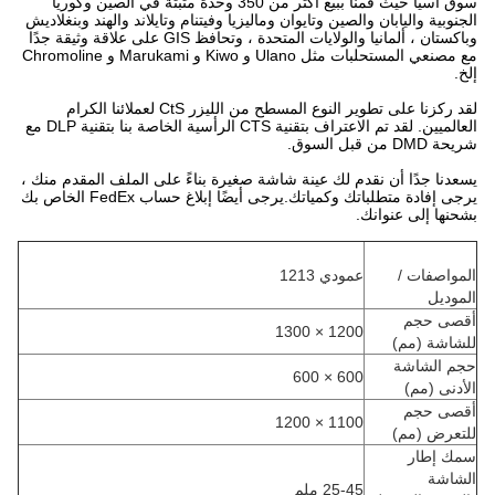
سوق آسيا حيث قمنا ببيع أكثر من 350 وحدة مثبتة في الصين وكوريا
الجنوبية واليابان والصين وتايوان وماليزيا وفيتنام وتايلاند والهند وبنغلاديش
وباكستان ، ألمانيا والولايات المتحدة ، وتحافظ GIS على علاقة وثيقة جدًا
مع مصنعي المستحلبات مثل Ulano و Kiwo و Marukami و Chromoline
إلخ.
لقد ركزنا على تطوير النوع المسطح من الليزر CtS لعملائنا الكرام
العالميين. لقد تم الاعتراف بتقنية CTS الرأسية الخاصة بنا بتقنية DLP مع
شريحة DMD من قبل السوق.
يسعدنا جدًا أن نقدم لك عينة شاشة صغيرة بناءً على الملف المقدم منك ،
يرجى إفادة متطلباتك وكمياتك.يرجى أيضًا إبلاغ حساب FedEx الخاص بك
بشحنها إلى عنوانك.
المواصفات /
عمودي 1213
الموديل
أقصى حجم
1200 × 1300
للشاشة (مم)
حجم الشاشة
600 × 600
الأدنى (مم)
أقصى حجم
1100 × 1200
للتعرض (مم)
سمك إطار
الشاشة
25-45 ملم