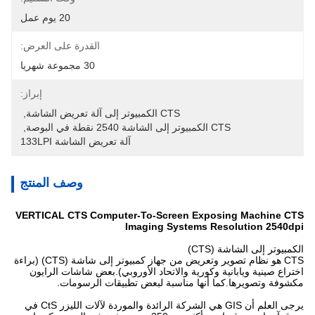
20 يوم عمل
القدرة على العرض:
30 مجموعة شهريا
إبراز:
CTS الكمبيوتر إلى آلة تعريض الشاشة
, 
CTS الكمبيوتر إلى الشاشة 2540 نقطة في البوصة
, 
آلة تعريض الشاشة 133LPI
وصف المنتج
VERTICAL CTS Computer-To-Screen Exposing Machine CTS
Imaging Systems Resolution 2540dpi
الكمبيوتر إلى الشاشة (CTS)
CTS هو نظام تصوير وتعريض من جهاز كمبيوتر إلى شاشة (CTS) (براءة
اختراع صينية ويابانية وكورية والاتحاد الأوروبي).بعض شاشات الرايون
مكشوفة وتصويرها.كما أنها مناسبة لبعض تطبيقات الرسومات.
يرجى العلم أن GIS هي الشركة الرائدة والموردة لآلات الليزر CtS في