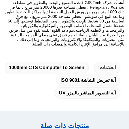
أنشأت شركة GIS Tech قاعدة التصنيع والبحث والتطوير في مقاطعة
Fengxian ، Xuzhou ، تغطي مساحة قدرها 20000 متر مربع ، بما في
ذلك 1000 متر مربع من ورش العمل النظيفة.لديها مراكز للبحث والتطوير
وما بعد البيع في سوتشو ، تغطي مساحة 2000 متر مربع ، مع فرق
أساسية من 30 شخصًا للبحث والتطوير ، ومن المخطط توسيعها إلى 60
شخصًا.تشمل المنتجات الأنظمة البصرية والميكانيكية والكهربائية
والبرمجيات والأنظمة الرياضية.يتم دعم القوة الفنية بقوة من قبل فريق
من الخبراء من اليابان وألمانيا ، مع فريق تقني يغطي المواهب الراقية
مثل البصريات والميكانيكا والإلكترونيات والبرمجيات وما إلى ذلك ،
بالإضافة إلى مرافق الإنتاج الكاملة والمعدات ذات الصلة.
العلامات:
1000mm CTS Computer To Screen
آلة تعريض الشاشة ISO 9001
آلة التصوير المباشر بالليزر UV
منتجات ذات صلة