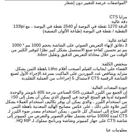
*المواصفات عرضة للتغيير دون إشعار
مزايا CTS
دقة عالية:
الدقة 1270 نقطة في البوصة أو 2540 نقطة في البوصة ، مع 133lpi
النقطية / نقطة في البوصة (طباعة الألوان النصفية)
كفاءة عالية:
3 دقائق لإنهاء التعريض الضوئي على الشاشة بحجم 1000 مم * 1000
مم.تم تحسين كفاءة صنع الاستنسل بشكل كبير نظرًا لتوفير الكثير من
الوقت من خلال محاذاة التعريض الدقيق وتقليل lobor.
منخفض الكلفة:
القضاء على ايجابيات الفيلم.أصبحت أفلام Litho باهظة الثمن بشكل
متزايد ويتناقص عدد الموردين على الماكيت بسرعة.الإجراء الأول لصنع
الشاشة الرقمية CTS لاستبدال 5 إجراءات من العملية التقليدية
جودة المعدات العالية:
إن الجمع بين الليزر المقترن GIS الصناعي بدرجة 405 نانومتر والوحدة
الضوئية لدينا هو المنتج الوحيد في السوق الذي يمكن أن يصل إلى 50٪
من استخدام الليزر ، والذي يمكن أن يوفر تكاليف استخدام العملاء بشكل
كبير.علاوة على ذلك ، على عكس مصابيح الهاليد المعدنية باهظة الثمن
التي تحتاج إلى استبدال كل عامين ، يمكن استخدام مصدر ضوء الليزر لـ
CTS لمدة 10000 ساعة.يشتمل نظام التصوير والتعرض من كمبيوتر إلى
شاشة CTS على جهاز كمبيوتر وشاشة وبرنامج مملوك لـ HQ RIP.
معلومات عنا