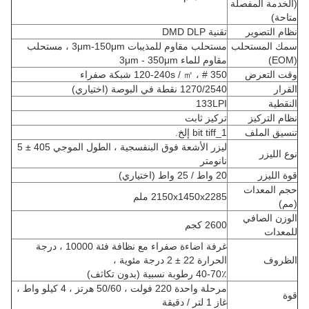
(الخدمة المفصلة
متاحة)
نظام التصوير
تقنية DMD DLP
سمك المستحلب
مستحلب مقاوم للمذيبات 3μm-150μm ، مستحلب
(EOM)
مقاوم للماء 3μm - 350μm
وقت التعرض
120-240s / ㎡ ، # 350 شبكة صفراء
القرار
1270/2540 نقطة في البوصة (اختياري)
النقطية
133LPI
نظام التركيز
تركيز ثابت
تنسيق الملف
1_bit tiff إلخ.
ليزر الأشعة فوق البنفسجية ، الطول الموجي 405 ± 5
نوع الليزر
نانومتر
قوة الليزر
20 واط / 25 واط (اختياري)
حجم المعدات
2150x1450x2285 ملم
(مم)
الوزن الصافي
2600 كجم
للمعدات
غرفة اضاءة صفراء مع نظافة فئة 10000 ، درجة
الظروف
الحرارة 22 ± 2 درجة مئوية ،
40-70٪ رطوبة نسبية (بدون تكاثف)
مرحلة واحدة 220 فولت ، 50/60 هرتز ، 4 كيلو واط ،
قوة
غاز 1 لتر / دقيقة