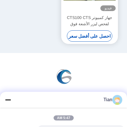
فيديو
جهاز كمبيوتر CTS100 CTS
لفحص ليزر الأشعة فوق
البنفسجية 400nm-410nm
احصل على أفضل سعر
وسائل التواصل الاجتماعي
Tian
5:47 AM
اتصال سريع