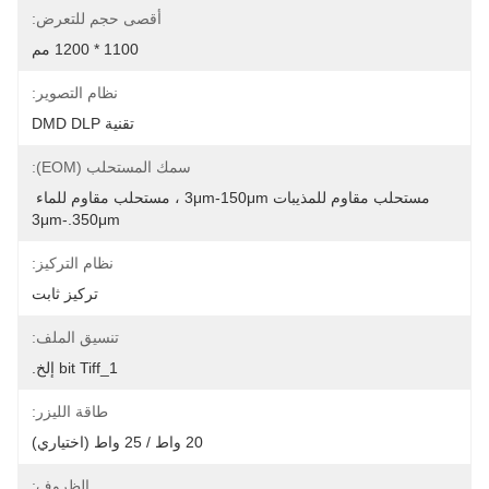
أقصى حجم للتعرض:
1100 * 1200 مم
نظام التصوير:
تقنية DMD DLP
سمك المستحلب (EOM):
مستحلب مقاوم للمذيبات 3μm-150μm ، مستحلب مقاوم للماء 
3μm-.350μm
نظام التركيز:
تركيز ثابت
تنسيق الملف:
1_bit Tiff إلخ.
طاقة الليزر:
20 واط / 25 واط (اختياري)
الظروف: