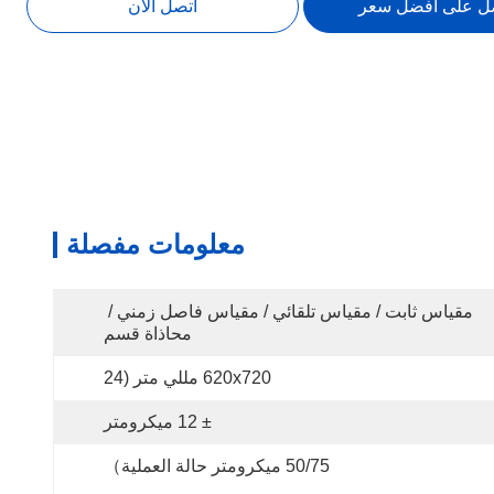
ل على أفضل سعر
اتصل الآن
معلومات مفصلة
مقياس ثابت / مقياس تلقائي / مقياس فاصل زمني / 
محاذاة قسم
620x720 مللي متر (24
± 12 ميكرومتر
50/75 ميكرومتر حالة العملية）