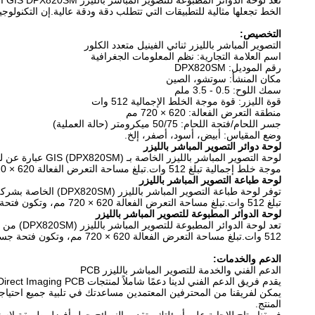
تعد
الخط تجعلها مثالية للتطبيقات التي تتطلب دقة ودقة عالية.إن التكنولوجيا
التخصيص:
التصوير المباشر بالليزر ثنائي الفينيل متعدد الكلور
اسم العلامة التجارية: نظم المعلومات الجغرافية
رقم الموديل: DPX820SM
مكان المنشأ: سوتشو، الصين
سمك اللوح: 0.5 - 3.5 ملم
قوة الليزر: قوة موجة الخلط الإجمالية 512 وات
منطقة التعرض الفعالة: 620 × 720 مم
جسر اللحام/فتحة اللحام: 50/75 ميكرومتر (حالة العملية)
وضع المقياس: أبيض، أسود، أصفر، إلخ.
لوحة دوائر التصوير المباشر بالليزر
موجة خلط إجمالية تبلغ 512 وات.تبلغ مساحة التعرض الفعالة 620 × 720 مم، وتكون فتحة جسر اللحام/اللحام 50/75 ميكرومتر (حالة العملية).يتوفر وضع المقياس باللون الأبيض والأسود والأصفر وما إلى ذلك.
لوحة طباعة التصوير المباشر بالليزر
تبلغ 512 وات.تبلغ مساحة التعرض الفعالة 620 × 720 مم، وتكون فتحة جسر اللحام/اللحام 50/75 ميكرومتر (حالة العملية).يتوفر وضع المقياس باللون الأبيض والأسود والأصفر وما إلى ذلك.
لوحة الدوائر المطبوعة للتصوير المباشر بالليزر
512 وات.تبلغ مساحة التعرض الفعالة 620 × 720 مم، وتكون فتحة جسر اللحام/اللحام 50/75 ميكرومتر (حالة العملية).يتوفر وضع المقياس باللون الأبيض والأسود والأصفر وما إلى ذلك.
الدعم والخدمات:
الدعم الفني والخدمة للتصوير المباشر بالليزر PCB
يقدم فريق الدعم الفني لدينا دعمًا شاملاً لمنتجات Laser Direct Imaging PCB.نحن نقدم خدمات تتراوح من استكشاف الأخطاء وإصلاحها والدعم الفني إلى تركيب المنتج وصيانته.
المنتج.