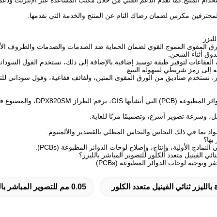
خدام المنتج.كما نقدم الدعم الفني من خلال مكتب المساعدة عبر الإنترنت ودعم
ترفين مكرس لضمان رضاك ​​التام عن المنتج والخدمة التي نقدمها.
لليزر
اديق من الورق المقوى المموج القوي لضمان الحماية ضد الصدمات والصدمات والظروف 
وق أثناء الشحن.
الفقاعات لتوفير طبقة توسيد إضافية.بالإضافة إلى ذلك، نستخدم الفول السودا
افة إلى رمز شريطي لسهولة التتبع.
ليزر، نستخدم صناديق من الورق المقوى المتين، ولفائف فقاعية، وفول سوداني 
ماذج الأولية، وإنتاج، وإصلاح لوحات الدوائر المطبوعة (PCBs).
ئي الفينيل متعدد الكلور للتصوير المباشر بالليزر؟
توجيه لوحات الدوائر المطبوعة (PCBs).
الليزر ثنائي الفينيل متعدد الكلور
0.05 مم للتصوير المباشر بالليزر ثنائي الفينيل متعدد الكلور