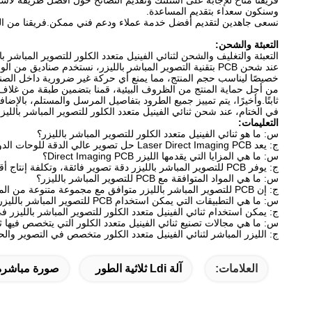
فريقنا متاح للإجابة على أسئلتك وتقديم النصائح حول أفضل طريقة لاست
وسنكون سعداء بتقديم المساعدة.
نسعى جاهدين لتقديم أفضل خدمة عملاء ودعم فني ممكن.فريقنا من المح
التعبئة والشحن:
التعبئة والتغليف والشحن لثنائي الفينيل متعدد الكلور للتصوير المباشر با
عند شحن PCB بتقنية التصوير المباشر بالليزر، نستخدم صن
خصيصًا ليناسب حجم المنتج، مما يمنع أي حركة غير ضرورية داخل الصند
من أجل حماية المنتج من الظروف البيئية، قمنا بتضمين طبقة من غلاف 
ثابتًا.وأخيرًا، يتم تمييز جميع الطرود بتفاصيل المرسل والمستلم، بالإض
في الختام، عند شحن ثنائي الفينيل متعدد الكلور للتصوير المباشر بال
التعليمات:
س: ما هو ثنائي الفينيل متعدد الكلور للتصوير المباشر بالليزر؟
ج: يعد Laser Direct Imaging PCB حل تصوير عالي الدقة للوحات الدوائر المطبوعة (PCB) التي أنشأتها GIS، برقم الطراز DPX820SM، والمصنوع في سوتشو، الصين.
س: ما هي المزايا التي يقدمها الليزر Direct Imaging PCB؟
ج: يوفر PCB للتصوير المباشر بالليزر دقة تصوير فائقة، وتكلفة إنتاج أقل، وسرعة تصوير أسرع، وتصميمًا مرنًا للغاية.
س: ما هي المواد المتوافقة مع PCB للتصوير المباشر بالليزر؟
ج: إن PCB للتصوير المباشر بالليزر متوافق مع مجموعة متنوعة من المواد بما في ذلك النحاس والنحاس المطلي بالقصدير والألمنيوم.
س: ما هي التطبيقات التي يمكن استخدام PCB للتصوير المباشر بالليزر بها؟
ج: يمكن استخدام ثنائي الفينيل متعدد الكلور للتصوير المباشر بالليزر في الن
س: ما هي مجالات تصنيع ثنائي الفينيل متعدد الكلور التي يتخصص فيها ثنا
ج: الليزر المباشر لثنائي الفينيل متعدد الكلور متخصص في التصوير والحفر و
العلامات:
آلة Ldi ثلاثية الطور
صورة مباشرة ب