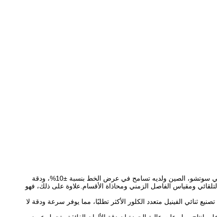
تعد لوحة الدوائر المطبوعة للتصوير المباشر بالليزر GIS DPX820SM حلاً فعالاً من حيث التكلفة لتصنيع ثنائي الفينيل متعدد الكلور المتقدم.تم تصنيعه في سوتشو، الصين ولديه تسامح في عرض الخط بنسبة ±10%، ودقة
مقياس الثابت والمقياس التلقائي ومقياس الفاصل الزمني ومحاذاة الأقسام.علاوة على ذلك، فهو
ميمه لتلبية احتياجات تطبيقات تصنيع ثنائي الفينيل متعدد الكلور الأكثر تطلبًا، مما يوفر سرعة ودقة لا