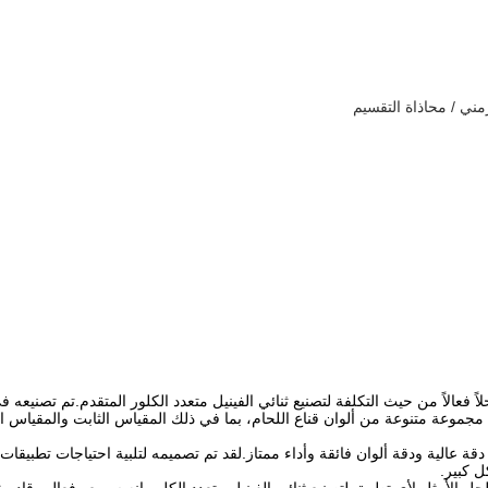
ني / محاذاة التقسيم
 وقدرة إجمالية لموجة الخلط تبلغ 512 واط.يأتي مع مجموعة متنوعة من ألوان قناع اللحام، بما في ذلك ال
وفر لوحة الدوائر المطبوعة للتصوير المباشر بالليزر GIS DPX820SM دقة عالية ودقة ألوان فائقة وأداء ممتاز.لقد تم تص
ل كبير.