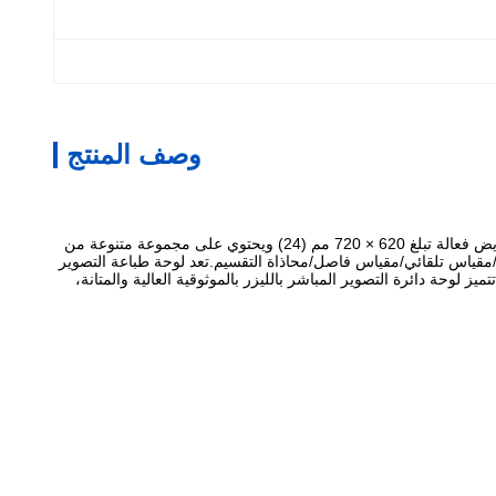
وصف المنتج
التصوير المباشر بالليزر (LDI) PCB هو نوع من لوحات طباعة التصوير المباشر التي يتم استخدامها لتطبيقات PCB وHDI وFPC.يأتي مزودًا بمساحة تعريض فعالة تبلغ 620 × 720 مم (24) ويحتوي على مجموعة متنوعة من
0. ~ 3.0 مم) ويحتوي على ألوان قناع اللحام بمقياس ثابت/مقياس تلقائي/مقياس فاصل/محاذاة التقسيم.تعد لوحة طباعة التصوير
تطلبات الخاصة المختلفة.تتميز لوحة دائرة التصوير المباشر بالليزر بالموثوقية العالية والمتانة،