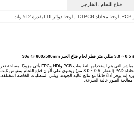
قناع اللحام ، الخارجي
, 
لوحة محاذاة LDI PCB
, 
لوحة دوائر LDI بقدرة 512 وات
تنسيقات الملفات التي تناسب احتياجاتك.تم تصميمه باستخدام طريقة محاذاة PAD (القطر: 5
لليزر مناسبة بشكل خاص لتطبيقات PCB وHDI وFPC المتطورة.إنه يوفر أداءً فائقًا مع نتائج عالية الجودة، ويلبي الم
 معالجة الصور عالية السرعة.