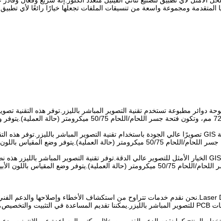
 لوحة الدوائر المطبوعة للتصوير المباشر بالليزر GIS DPX820SM الحل الأمثل لأي تطبيق لتصنيع ثنائي الفينيل متعد
 المتقدمة ومجموعة واسعة من تنسيقات الملفات تجعلها خيارًا رائعًا لأي تطبيق لت
يمكن لفريقنا من المحترفين المعتمدين مساعدتك في تلبية جميع احتياجات PCB للتصوير المباشر بالليزر.يمكننا 