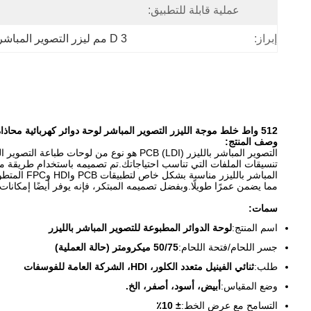
عملية قابلة للتطبيق:
إبراز:
D 3 مم ليزر التصوير المباشر PCB
512 واط خلط موجة الليزر التصوير المباشر لوحة دوائر كهربائية محاذاة 0.5 ~ 3.0 مللي متر قطر لحام قناع الحبر 30s @ 600x500mm
وصف المنتج:
المباشر با
مما يضمن عمرًا طويلًا.وبفضل تصميمه المبتكر، فإنه يوفر أيضًا إمكانات
سمات:
اسم المنتج:
لوحة الدوائر المطبوعة للتصوير المباشر بالليزر
جسر اللحام/فتحة اللحام:
50/75 ميكرومتر (حالة العملية)
طلب:
ثنائي الفينيل متعدد الكلور، HDI، الشركة العامة للفوسفات
وضع المقياس:
أبيض، أسود، أصفر، الخ.
التسامح مع عرض الخط:
± 10٪