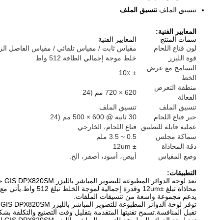
تنسيق الملف:
تنسيق الملف
المعايير الفنية:
سمات المنتج
المعايير الفنية
لون قناع اللحام
مقياس ثابت / مقياس تلقائي / مقياس الفاصل الزم
قوة الليزر
خلط موجة إجمالي الطاقة 512 واط
التسامح مع عرض
± 10٪
الخط
منطقة التعرض
620 × 720 مم (24
الفعالة
تنسيق الملف
تنسيق الملف
حبر قناع اللحام
30 ثانية @ 600 × 500 مم (24
عملية قابلة للتطبيق
قناع اللحام، الخارجي
سماكة مجلس
0.5 ~ 3.5 ملم
دقة المحاذاة
± 12um
وضع المقياس
أبيض، أسود، أصفر، الخ.
التطبيقات:
محاذاة تبلغ ±12um
يدعم مجموعة واسعة من تنسيقات الملفات.
ت
تقبل المنافسة.تسمح تقنيتها المتقدمة بتقليل وقت التصنيع والتكلفة بشك