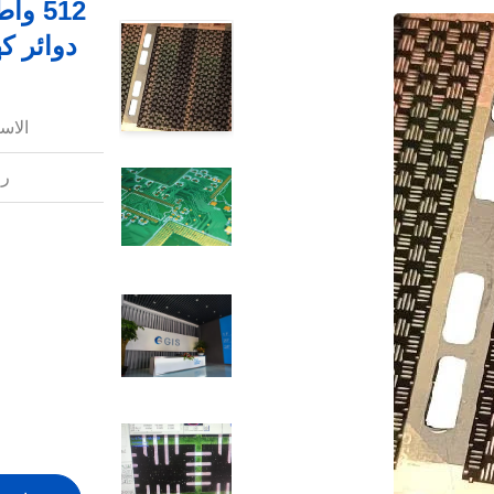
512 
دوائر كهربائية م
الاس
رق