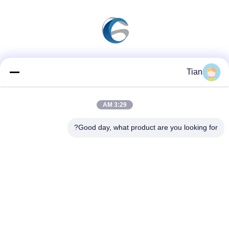
وسائل التواصل الاجتماعي
Tian
3:29 AM
اتصال سريع
Good day, what product are you looking for?
الهاتف
86--13625276829
البريد الإلكتروني
fannie.tian@gis-group.com.cn
العنوان
الطابق 2 ، المبنى 2 ، مبنى Ruijing ، رقم 868 ، طريق جينشان
الجنوبي ، مدينة مودو ، مقاطعة ووتشونغ ، سوتشو