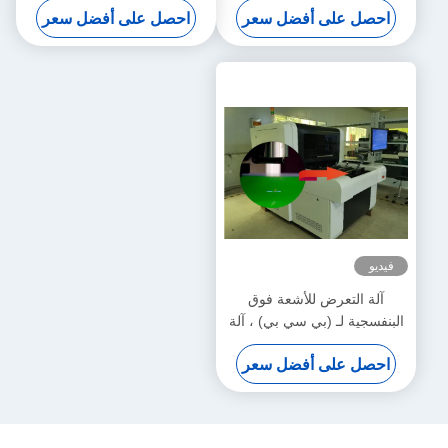
احصل على أفضل سعر
احصل على أفضل سعر
الكلور
فيديو
آلة التعرض للأشعة فوق
البنفسجية لـ (بي سي بي) ، آلة
التصوير بالليزر المباشر
احصل على أفضل سعر
1270dip