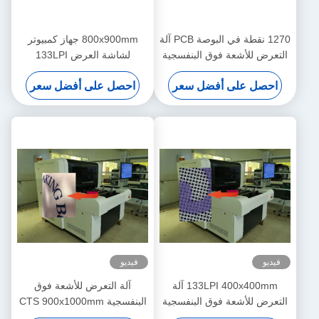
1270 نقطة في البوصة PCB آلة
800x900mm جهاز كمبيوتر
التعرض للأشعة فوق البنفسجية
لشاشة العرض 133LPI
900x1000mm تقنية DMD
احصل على أفضل سعر
احصل على أفضل سعر
DLP
فيديو
فيديو
133LPI 400x400mm آلة
آلة التعرض للأشعة فوق
التعرض للأشعة فوق البنفسجية
البنفسجية CTS 900x1000mm
PCB لطباعة المنسوجات
النسيج لثنائي الفينيل متعدد