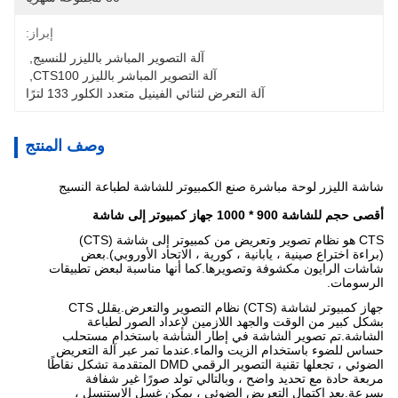
إبراز:
آلة التصوير المباشر بالليزر للنسيج
, 
آلة التصوير المباشر بالليزر CTS100
, 
آلة التعرض لثنائي الفينيل متعدد الكلور 133 لترًا
وصف المنتج
شاشة الليزر لوحة مباشرة صنع الكمبيوتر للشاشة لطباعة النسيج
أقصى حجم للشاشة 900 * 1000 جهاز كمبيوتر إلى شاشة
CTS هو نظام تصوير وتعريض من كمبيوتر إلى شاشة (CTS)
(براءة اختراع صينية ، يابانية ، كورية ، الاتحاد الأوروبي).بعض
شاشات الرايون مكشوفة وتصويرها.كما أنها مناسبة لبعض تطبيقات
الرسومات.
جهاز كمبيوتر لشاشة (CTS) نظام التصوير والتعرض.يقلل CTS
بشكل كبير من الوقت والجهد اللازمين لإعداد الصور لطباعة
الشاشة.تم تصوير الشاشة في إطار الشاشة باستخدام مستحلب
حساس للضوء باستخدام الزيت والماء.عندما تمر عبر آلة التعريض
الضوئي ، تجعلها تقنية التصوير الرقمي DMD المتقدمة تشكل نقاطًا
مربعة حادة مع تحديد واضح ، وبالتالي تولد صورًا غير شفافة
بسرعة.بعد اكتمال التعريض الضوئي ، يمكن غسل الاستنسل ،