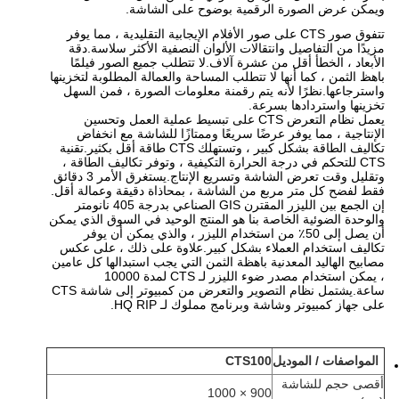
ويمكن عرض الصورة الرقمية بوضوح على الشاشة.
تتفوق صور CTS على صور الأفلام الإيجابية التقليدية ، مما يوفر
مزيدًا من التفاصيل وانتقالات الألوان النصفية الأكثر سلاسة.دقة
الأبعاد ، الخطأ أقل من عشرة آلاف.لا تتطلب جميع الصور فيلمًا
باهظ الثمن ، كما أنها لا تتطلب المساحة والعمالة المطلوبة لتخزينها
واسترجاعها.نظرًا لأنه يتم رقمنة معلومات الصورة ، فمن السهل
تخزينها واستردادها بسرعة.
يعمل نظام التعرض CTS على تبسيط عملية العمل وتحسين
الإنتاجية ، مما يوفر عرضًا سريعًا وممتازًا للشاشة مع انخفاض
تكاليف الطاقة بشكل كبير ، وتستهلك CTS طاقة أقل بكثير.تقنية
CTS للتحكم في درجة الحرارة التكيفية ، وتوفر تكاليف الطاقة ،
وتقليل وقت تعرض الشاشة وتسريع الإنتاج.يستغرق الأمر 3 دقائق
فقط لفضح كل متر مربع من الشاشة ، بمحاذاة دقيقة وعمالة أقل.
إن الجمع بين الليزر المقترن GIS الصناعي بدرجة 405 نانومتر
والوحدة الضوئية الخاصة بنا هو المنتج الوحيد في السوق الذي يمكن
أن يصل إلى 50٪ من استخدام الليزر ، والذي يمكن أن يوفر
تكاليف استخدام العملاء بشكل كبير.علاوة على ذلك ، على عكس
مصابيح الهاليد المعدنية باهظة الثمن التي يجب استبدالها كل عامين
، يمكن استخدام مصدر ضوء الليزر لـ CTS لمدة 10000
ساعة.يشتمل نظام التصوير والتعرض من كمبيوتر إلى شاشة CTS
على جهاز كمبيوتر وشاشة وبرنامج مملوك لـ HQ RIP.
المواصفات / الموديل
CTS100
أقصى حجم للشاشة
900 × 1000