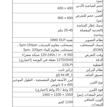
(مم)
حجم الشاشة الأدنى
400 × 400
(مم)
أقصى حجم للتعرض
800 × 900
(مم)
سمك إطار الشاشة
(الخدمة المفصلة
25-45 ملم
متاحة)
نظام التصوير
تقنية DMD DLP
سمك المستحلب
مستحلب مقاوم للمذيبات 3μm-150μm ،
(EOM)
مستحلب مقاوم للماء 3μm- 220μm
وقت التعرض
120-240s / ㎡ ، # 350 شبكة صفراء
الدقة
1270/2540 نقطة في البوصة (اختياري)
النقطية
133LPI
نظام التركيز
تركيز ثابت
تنسيق الملف
1_bit tiff إلخ.
ليزر الأشعة فوق البنفسجية ، الطول الموجي
نوع الليزر
405 ± 5 نانومتر
قوة الليزر
20 واط / 25 واط (اختياري)
حجم المعدات (مم)
1550 × 1330 × 1460
الوزن الصافي
1100 كجم
للمعدات