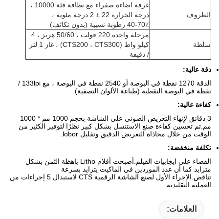
غرفة اضاءة صفراء مع نظافة فئة 10000 ،
الظروف
درجة الحرارة 22 ± 2 درجة مئوية ،
40-70٪ رطوبة نسبية (بدون تكاثف)
مرحلة واحدة 220 فولت ، 50/60 هرتز ، 4
سلطة
كيلو واط (CTS200 ، CTS300) ، غاز 1 لتر
/ دقيقة
دقة عالية:
الدقة 1270 نقطة في البوصة أو 2540 نقطة في البوصة ، مع 133lpi /
نقطة في البوصة النقطية (طباعة الألوان النصفية).
كفاءة عالية:
3 دقائق لإنهاء التعريض الضوئي على الشاشة بحجم 1000 مم * 1000
مم.تم تحسين كفاءة صنع الاستنسل بشكل كبير نظرًا لتوفير الكثير من
الوقت من خلال محاذاة التعريض الدقيق وتقليل lobor.
تكلفة منخفضة:
القضاء على ايجابيات الفيلم.أصبحت أفلام Litho باهظة الثمن بشكل
متزايد كما أن عدد الموردين في الماكيت يتزايد بسرعة
تناقص.الإجراء الأول لصنع الشاشة الرقمية CTS لاستبدال 5 إجراءات من
العملية التقليدية.
العلامات: