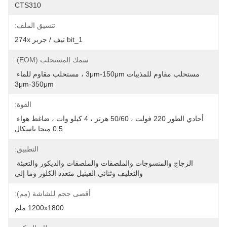
CTS310
تنسيق الملف:
1_bit تيف / جربر 274x
سمك المستحلب (EOM):
مستحلب مقاوم للمذيبات 3μm-150μm ، مستحلب مقاوم للماء 
3μm-350μm
القوة:
أحادي الطور 220 فولت ، 50/60 هرتز ، 4 كيلو وات ، ضاغط هواء 
0.5 ميجا باسكال
التطبيق:
الزجاج والمنسوجات والملصقات والملصقات والديكور والتعبئة 
والتغليف وثنائي الفينيل متعدد الكلور وما إلى
أقصى حجم للشاشة (مم):
1200x1800 ملم