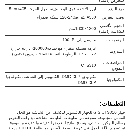
للتعرض ((ملم)
نوع الليزر
ليزر الأشعة فوق البنفسجية، طول الموجة 405±5nm
وقت التعرض
120-240s/m2، #350 شبكة صفراء
الحجم الأقصى
1200×1800ملم
للشاشة ((ملم)
الرسومات
ما يصل إلى 100LPI
غرفة مضيئة صفراء مع نظافة100000، درجة حرارة
الشروط
22 ± 2 °C، الرطوبة النسبية 40-70٪ (بدون تكثيف)
المواصفات /
CTS310
النموذج
تكنولوجيا DMD DLP، الكمبيوتر إلى الشاشة، تكنولوجيا
التكنولوجيا
DMD DLP
التطبيقات:
جهاز GIS CTS310 للجهاز الكمبيوتر للكشف عن الشاشة هو الحل
المثالي لمجموعة متنوعة من تطبيقات الطباعة الشاشة.مع وقت التعرض
ونظام التركيز التلقائي، يسمح لنتائج التعرض الدقيقة والدقيقة والموثوقة.
تم تصميم الآلة للعمل في غرفة الضوء الأصفر مع نظافة 100000،درجة