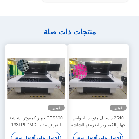
منتجات ذات صلة
فيديو
فيديو
2540 ديسيبل متوحد الخواص
CTS300 جهاز كمبيوتر لشاشة
جهاز الكمبيوتر لتعريض الشاشة
العرض بتقنية 133LPI DMD
1200mmx1300mm الضبط
DLP
احصل على أفضل سعر
احصل على أفضل سعر
التلقائي