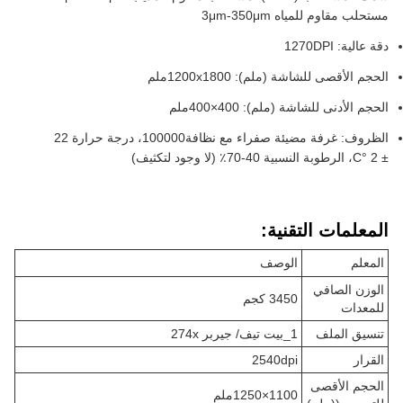
مستحلب مقاوم للمياه 3μm-350μm
دقة عالية: 1270DPI
الحجم الأقصى للشاشة (ملم): 1200x1800ملم
الحجم الأدنى للشاشة (ملم): 400×400ملم
الظروف: غرفة مضيئة صفراء مع نظافة100000، درجة حرارة 22
± 2 °C، الرطوبة النسبية 40-70٪ (لا وجود لتكثيف)
المعلمات التقنية:
المعلم
الوصف
الوزن الصافي
3450 كجم
للمعدات
تنسيق الملف
1_بيت تيف/ جيربر 274x
القرار
2540dpi
الحجم الأقصى
1100×1250ملم