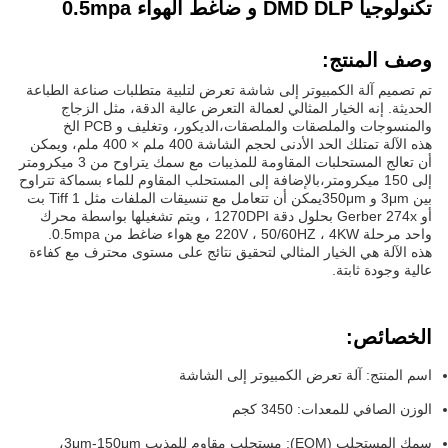
تكنولوجيا DMD DLP و ضاغط الهواء 0.5mpa
وصف المنتج:
تم تصميم آلة الكمبيوتر إلى شاشة تعرض لتلبية متطلبات صناعة الطباعة
الحديثة. إنه الخيار المثالي لعمالة التعرض عالية الدقة، مثل الزجاج
والمنسوجات والملصقات والملصقات،الديكور، وتغليف و PCB الخ
هذه الآلة تمتلك الحد الأدنى لحجم الشاشة 400 ملم × 400 ملم، ويمكن
أن تعالج المستحلبات المقاومة للمذيبات مع سمك يتراوح من 3 ميكرومتر
إلى 150 ميكرومتر،بالإضافة إلى المستحلب المقاوم للماء بسماكة تتراوح
بين 3μm و 350μmيمكن أن تتعامل مع تنسيقات الملفات مثل Tiff 1 بت
أو Gerber 274x بحلول دقة 1270DPI ، ويتم تشغيلها بواسطة محرك
واحد مرحلة 220V ، 50/60HZ ، 4KW مع هواء ضاغط من 0.5mpa.
هذه الآلة هي الخيار المثالي لتحقيق نتائج على مستوى محترف مع كفاءة
عالية وجودة ثابتة.
الخصائص:
اسم المنتج: آلة تعرض الكمبيوتر إلى الشاشة
الوزن الصافي للمعدات: 3450 كجم
سمك المستحلب (EOM): مستحلب مقاوم للمذيب 3μm-150μm،