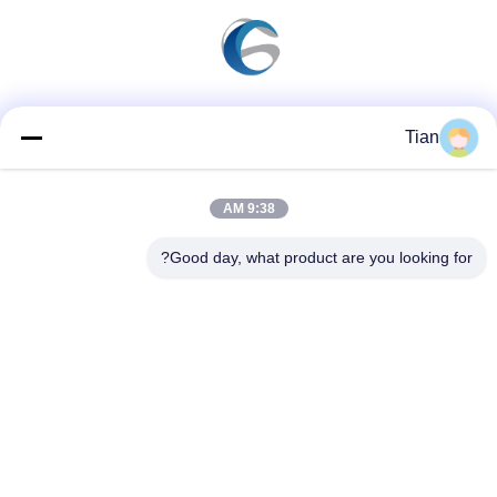
وسائل التواصل الاجتماعي
Tian
9:38 AM
اتصال سريع
Good day, what product are you looking for?
الهاتف
86--13625276829
البريد الإلكتروني
fannie.tian@gis-group.com.cn
العنوان
الطابق 2 ، المبنى 2 ، مبنى Ruijing ، رقم 868 ، طريق جينشان
الجنوبي ، مدينة مودو ، مقاطعة ووتشونغ ، سوتشو