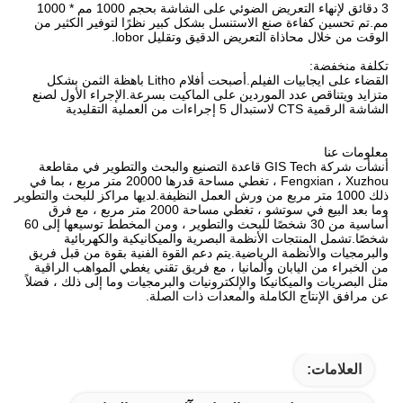
3 دقائق لإنهاء التعريض الضوئي على الشاشة بحجم 1000 مم * 1000
مم.تم تحسين كفاءة صنع الاستنسل بشكل كبير نظرًا لتوفير الكثير من
الوقت من خلال محاذاة التعريض الدقيق وتقليل lobor.
تكلفة منخفضة:
القضاء على ايجابيات الفيلم.أصبحت أفلام Litho باهظة الثمن بشكل
متزايد ويتناقص عدد الموردين على الماكيت بسرعة.الإجراء الأول لصنع
الشاشة الرقمية CTS لاستبدال 5 إجراءات من العملية التقليدية
معلومات عنا
أنشأت شركة GIS Tech قاعدة التصنيع والبحث والتطوير في مقاطعة
Fengxian ، Xuzhou ، تغطي مساحة قدرها 20000 متر مربع ، بما في
ذلك 1000 متر مربع من ورش العمل النظيفة.لديها مراكز للبحث والتطوير
وما بعد البيع في سوتشو ، تغطي مساحة 2000 متر مربع ، مع فرق
أساسية من 30 شخصًا للبحث والتطوير ، ومن المخطط توسيعها إلى 60
شخصًا.تشمل المنتجات الأنظمة البصرية والميكانيكية والكهربائية
والبرمجيات والأنظمة الرياضية.يتم دعم القوة الفنية بقوة من قبل فريق
من الخبراء من اليابان وألمانيا ، مع فريق تقني يغطي المواهب الراقية
مثل البصريات والميكانيكا والإلكترونيات والبرمجيات وما إلى ذلك ، فضلاً
عن مرافق الإنتاج الكاملة والمعدات ذات الصلة.
العلامات: