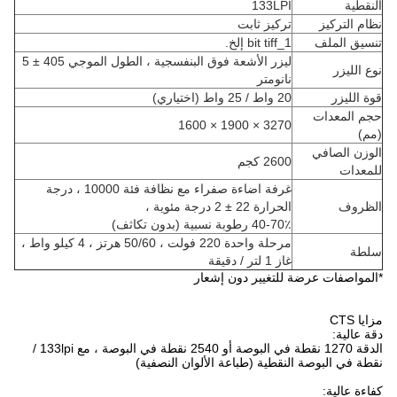
النقطية
133LPI
نظام التركيز
تركيز ثابت
تنسيق الملف
1_bit tiff إلخ.
ليزر الأشعة فوق البنفسجية ، الطول الموجي 405 ± 5
نوع الليزر
نانومتر
قوة الليزر
20 واط / 25 واط (اختياري)
حجم المعدات
3270 × 1900 × 1600
(مم)
الوزن الصافي
2600 كجم
للمعدات
غرفة اضاءة صفراء مع نظافة فئة 10000 ، درجة
الظروف
الحرارة 22 ± 2 درجة مئوية ،
40-70٪ رطوبة نسبية (بدون تكاثف)
مرحلة واحدة 220 فولت ، 50/60 هرتز ، 4 كيلو واط ،
سلطة
غاز 1 لتر / دقيقة
*المواصفات عرضة للتغيير دون إشعار
مزايا CTS
دقة عالية:
الدقة 1270 نقطة في البوصة أو 2540 نقطة في البوصة ، مع 133lpi /
نقطة في البوصة النقطية (طباعة الألوان النصفية)
كفاءة عالية: