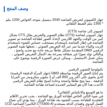
وصف المنتج
جهاز الكمبيوتر لتعريض الشاشة 2540 ديسيبل متوحد الخواص 1200 ملم
* 1300 ملم الضبط التلقائي
كمبيوتر إلى شاشة (CTS)
جهاز كمبيوتر لشاشة (CTS) نظام التصوير والتعرض.يقلل CTS بشكل
كبير من الوقت والجهد اللازمين لإعداد الصور لطباعة الشاشة.تم تصوير
الشاشة في إطار الشاشة باستخدام مستحلب حساس للضوء باستخدام
الزيت والماء.عندما تمر عبر آلة التعريض الضوئي ، تجعلها تقنية التصوير
الرقمي DMD المتقدمة تشكل نقاطًا مربعة حادة مع تحديد واضح ،
وبالتالي تولد صورًا غير شفافة بسرعة.بعد اكتمال التعريض الضوئي ،
يمكن غسل الاستنسل ، ويمكن عرض الصورة الرقمية بوضوح على
الشاشة.
تكنولوجيا التصوير الرقمي
يتم إنتاج الصور الرقمية بواسطة DMD (جهاز المرآة الدقيقة الرقمية)
الذي يحتوي على أكثر من 800 ألف أو 2 مليون ميكرومتر من المرايا
الدقيقة ، مما يتيح نقاطًا واضحة وحادة.أصبح نظام التعريض الرقمي
الأحدث هذا الآن هو المعايير الجديدة لصناعة طباعة الشاشة.
ما هو التوسع والانكماش التلقائي؟
في ضوء التأثير الخاص لطباعة الورق مع الشاشة ، يجب تحرير الأفلام
التقليدية للطباعة بسبب التشوه بعد طباعة الورق ، مما يؤدي إلى ضياع
العمل اليدوي وفقدان الدقة.يستخدم CTS300-AI الكاميرا الصناعية CCD