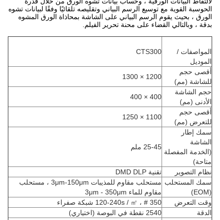
لالتقاط البيانات الورقية ، وحساب بيانات تشوه الورق من خلال قدرة
الحوسبة القوية مع توسيع الرسم البياني وتقليصه تلقائيًا وفقًا لبيانات تشوه
الورق ، بحيث يقوم الرسم البياني على الشاشة بمحاذاة الورق المشوه
بدقة ، وبالتالي القضاء على محنة تحرير الفيلم.
المواصفات /
CTS300
الموديل
أقصى حجم
1200 × 1300
للشاشة (مم)
حجم الشاشة
400 × 400
الأدنى (مم)
أقصى حجم
1100 × 1250
للتعرض (مم)
سمك إطار
الشاشة
25-45 ملم
(الخدمة المفصلة
متاحة)
نظام التصوير
تقنية DMD DLP
سمك المستحلب
مستحلب مقاوم للمذيبات 3μm-150μm ، مستحلب
(EOM)
مقاوم للماء 3μm - 350μm
وقت التعرض
120-240s / ㎡ ، # 350 شبكة صفراء
الدقة
2540 نقطة في البوصة (اختياري)