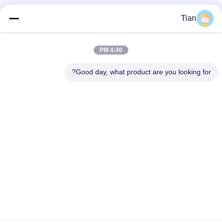
وسائل التواصل الاجتماعي
Tian
4:40 PM
اتصال سريع
Good day, what product are you looking for?
الهاتف
86--13625276829
البريد الإلكتروني
fannie.tian@gis-group.com.cn
العنوان
الطابق 2 ، المبنى 2 ، مبنى Ruijing ، رقم 868 ، طريق جينشان
الجنوبي ، مدينة مودو ، مقاطعة ووتشونغ ، سوتشو
سياسة الخصوصية
|
خريطة الموقع
الصين جودة جيدة آلة الليزر للتصوير المباشر المورد. حقوق الطبع والنشر