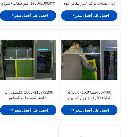
إلى الشاشة تركيز ليزر تلقائي قوة
1200x1300mm المواصفات / نموذج
20W / 25W / 30W
1 بت تيف / جيربر 274x التركيز
التلقائي
احصل على أفضل سعر
احصل على أفضل سعر
400×400ملم/ 15.8×15.8 آلة
2000x1157x2200 الكمبيوتر إلى
الطباعة الرقمية جهاز كمبيوتر
شاشة المستحلب المقاوم
لتشغيل الشاشة مع دقة
للمستحلبات 3μM-150μM للطلاء
1270dpi/2540dpi
احصل على أفضل سعر
احصل على أفضل سعر