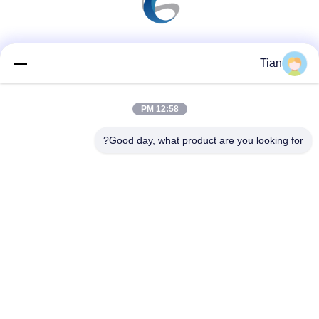
وسائل التواصل الاجتماعي
Tian
12:58 PM
اتصال سريع
Good day, what product are you looking for?
الهاتف
86--13625276829
البريد الإلكتروني
fannie.tian@gis-group.com.cn
العنوان
الطابق 2 ، المبنى 2 ، مبنى Ruijing ، رقم 868 ، طريق جينشان
الجنوبي ، مدينة مودو ، مقاطعة ووتشونغ ، سوتشو