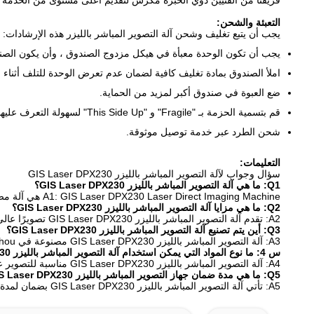
فريقنا من الفنيين ذوي الخبرة مكرس لتقديم أعلى مستوى من الخدمة 
التعبئة والشحن:
يجب أن يتبع تغليف وشحن آلة التصوير المباشر بالليزر هذه الإرشادات:
يجب أن تكون الوحدة معبأة في هيكل مزدوج الصندوق ، وأن يكون الصن
املأ الصندوق بمادة تغليف كافية لضمان عدم تعرض الوحدة للتلف أثناء 
ضع العبوة في صندوق أكبر لمزيد من الحماية.
قم بتسمية الحزمة بـ "Fragile" و "This Side Up" لسهولة التعرف عليها.
شحن الطرد عبر خدمة توصيل موثوقة.
التعليمات:
سؤال وجواب لآلة التصوير المباشر بالليزر GIS Laser DPX230
Q1: ما هي آلة التصوير المباشر بالليزر GIS Laser DPX230؟
A1: GIS Laser DPX230 Laser Direct Imaging Machine هي آلة مصممة للتصوير المباشر عالي الدقة للوحات الدوائر المطبوعة.يتميز بشعاع ليزر عالي السرعة وتكنولوجيا تصوير متقدمة لأداء ودقة فائقة.
Q2: ما هي مزايا آلة التصوير المباشر بالليزر GIS Laser DPX230؟
A2: تقدم آلة التصوير المباشر بالليزر GIS Laser DPX230 تصويرًا عالي الدقة مع شعاع ليزر عالي السرعة وتكنولوجيا تصوير متقدمة ، فضلاً عن تكاليف الصيانة المنخفضة والتكرار الممتاز وسهولة الاستخدام.
Q3: أين يتم تصنيع آلة التصوير المباشر بالليزر GIS Laser DPX230؟
A3: آلة التصوير المباشر بالليزر GIS Laser DPX230 مصنوعة في Suzhou ، الصين.
س 4: ما نوع المواد التي يمكن استخدام آلة التصوير المباشر بالليزر GIS Laser DPX230 عليها؟
A4: آلة التصوير المباشر بالليزر GIS Laser DPX230 مناسبة للتصوير على مواد مختلفة من لوحات الدوائر المطبوعة ، بما في ذلك FR4 و FR5 و CEM-1 و CEM-3 و polyimide.
Q5: ما هي مدة ضمان جهاز التصوير المباشر بالليزر GIS Laser DPX230؟
A5: تأتي آلة التصوير المباشر بالليزر GIS Laser DPX230 بضمان لمدة عام واحد من تاريخ الشراء.