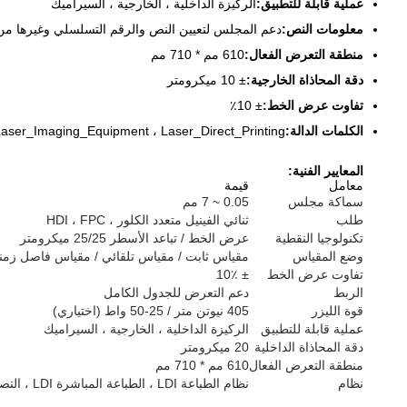
عملية قابلة للتطبيق:
الركيزة الداخلية ، الخارجية ، السيراميك
معلومات النص:
دعم المجلس لتعيين النص والرقم التسلسلي وغيرها من 
منطقة التعرض الفعال:
610 مم * 710 مم
دقة المحاذاة الخارجية:
± 10 ميكرومتر
تفاوت عرض الخط:
± 10٪
الكلمات الدالة:
aser_Imaging_Equipment ، Laser_Direct_Printing
المعايير الفنية:
معامل
قيمة
سماكة مجلس
0.05 ~ 7 مم
طلب
ثنائي الفينيل متعدد الكلور ، HDI ، FPC
تكنولوجيا النقطية
عرض الخط / تباعد الأسطر 25/25 ميكرومتر
وضع المقياس
مقياس ثابت / مقياس تلقائي / مقياس فاصل زمن
تفاوت عرض الخط
± 10٪
الربط
دعم التعرض للجدول الكامل
قوة الليزر
405 نيوتن متر / 25-50 واط (اختياري)
عملية قابلة للتطبيق
الركيزة الداخلية ، الخارجية ، السيراميك
دقة المحاذاة الداخلية
20 ميكرومتر
منطقة التعرض الفعال
610 مم * 710 مم
نظام
نظام الطباعة LDI ، الطباعة المباشرة LDI ، التصوير المباشر LDI ، الطباعة الضوئية LDI