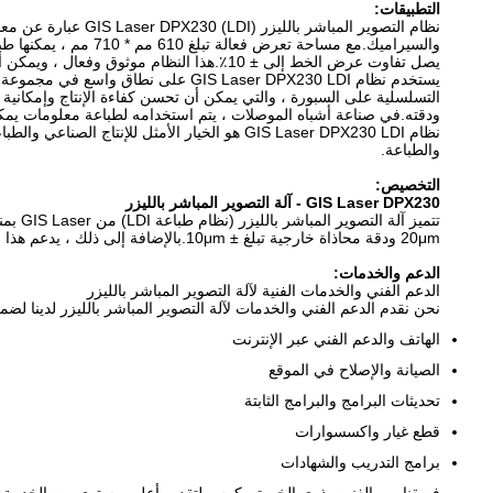
التطبيقات:
نظام التصوير المبا
يصل تفاوت عرض الخط إلى ± 10٪.هذا النظام موثوق وفعال ، ويمكن أن يلبي متطلبات معظم الإنتاج الصناعي والطباعة.
يستخدم نظام GIS Laser DPX230 LDI ع
التسلسلية على السبورة ، والتي يمكن أن تحسن كفاءة الإنتاج وإمكانية ت
ودقته.في صناعة أشباه الموصلات ، يتم استخدامه لطباعة معلومات يمكن 
نظام GIS Laser DPX230 LDI هو الخيار الأمثل 
والطباعة.
التخصيص:
GIS Laser DPX230 - آلة التصوير المباشر بالليزر
20μm ودقة محاذاة خارجية تبلغ ± 10μm.بالإضافة إلى ذلك ، يدعم هذا الجهاز اللوحة لتعيين النصوص والأرقام التسلسلية وغيرها من المعلومات التي يمكن تتبعها.
الدعم والخدمات:
الدعم الفني والخدمات الفنية لآلة التصوير المباشر بالليزر
نحن نقدم الدعم الفني والخدمات لآلة التصوير المباشر بالليزر لدينا ل
الهاتف والدعم الفني عبر الإنترنت
الصيانة والإصلاح في الموقع
تحديثات البرامج والبرامج الثابتة
قطع غيار واكسسوارات
برامج التدريب والشهادات