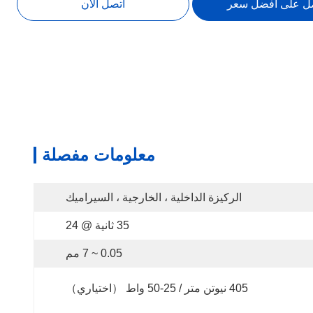
ل على أفضل سعر
اتصل الآن
معلومات مفصلة
الركيزة الداخلية ، الخارجية ، السيراميك
35 ثانية @ 24
0.05 ~ 7 مم
405 نيوتن متر / 25-50 واط （اختياري）