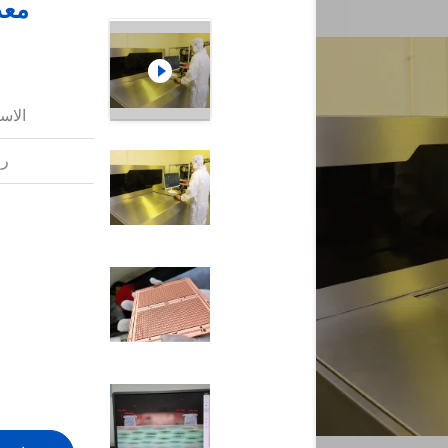
الاس
رق