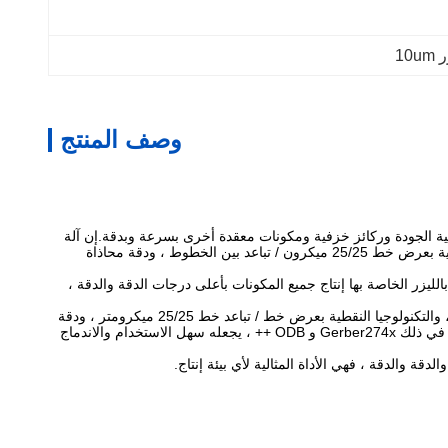
10
وصف المنتج
استخدام LDI ، يمكن للمصنعين إنتاج لوحات دوائر مطبوعة عالية الجودة وركائز خزفية ومكونات معقدة أخرى بسرعة وبدقة.إن آلة
التصوير المباشر بالليزر هي عبارة عن معدات طباعة مباشرة LDI حديثة توفر دقة محاذاة خارجية ممتازة تبلغ ± 10 ميكرومتر ، وخطوط نقطية تكنولوجية بعرض خط 25/25 ميكرون / تباعد بين الخطوط ، ودقة محاذاة
لليزر الخاصة بها إنتاج جميع المكونات بأعلى درجات الدقة والدقة ،
بفضل تقنية الطباعة بالليزر المتقدمة ، توفر آلة التصوير المباشر بالليزر سرعة ودقة لا مثيل لهما.توفر دقة المحاذاة الخارجية التي تبلغ ± 10 ميكرومتر ، والتكنولوجيا النقطية بعرض خط / تباعد خط 25/25 ميكرومتر ، ودقة
المحاذاة الداخلية البالغة 20 ميكرون للمصنعين دقة وموثوقية لا مثيل لها.بالإضافة إلى ذلك ، فإن توافقه مع مجموعة متنوعة من تنسيقات الملفات ، بما في ذلك Gerber274x و ODB ++ ، يجعله سهل الاستخدام والاندماج
قة والدقة ، فهي الأداة المثالية لأي بيئة إنتاج.