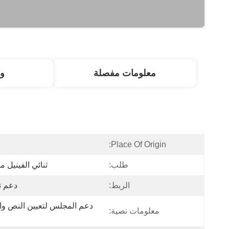
معلومات مفصلة
و
Place Of Origin:
طلب:
ثنائي الفينيل متعدد
الربط:
دعم ت
معلومات نصية: