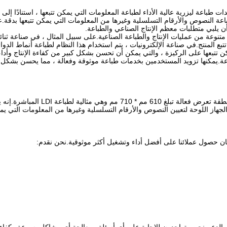
شر بالليزر (LDI) GIS Laser DPX230 عبارة عن معدات طباعة ليزرية عالية الأداء لطباعة المعلومات التي يمكن تت
لى نطاق واسع في مجموعة متنوعة من عمليات الإنتاج والطباعة الصناعية.على سبيل المثال ، في 
تبع المنتج.في صناعة الإلكترونيات ، يتم استخدام هذا النظام لطباعة أنماط الد
تتبعها على الركيزة ، والتي يمكن أن تحسن بشكل كبير من كفاءة الإنتاج وأداء 
للإنتاج الصناعي والطباعة.يمكنها تزويد المستخدمين بخدمات طباعة موثوقة وفعالة ، مما يحسن 
ضمان حصول عملائنا على أفضل أداء وتشغيل أكثر موثوقية.نحن نقدم: