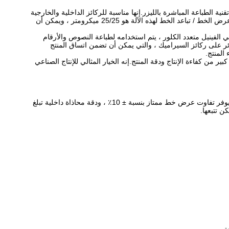
بعها ، استنادًا إلى تقنية الطباعة المباشرة بالليزر.إنها مناسبة للركائز الداخلية والخارجية
والسيراميك.مع مساحة تعرض فعالة تبلغ 610 مم * 710 مم ، يمكنها طباعة النصوص والأرقام التسلسلية وغيرها من المعلومات التي يمكن تتبعها بدقة.عرض الخط / تباعد الخط لهذه الآلة هو 25/25 ميكرومتر ، ويمكن أن
صناعة ثنائي الفينيل متعدد الكلور ، يتم استخدامه لطباعة النصوص والأرقام
وائر على ركائز السيراميك ، والتي يمكن أن تضمن اتساق المنتج
المنتج.
بشكل كبير من كفاءة الإنتاج ودقة المنتج.إنه الخيار المثالي للإنتاج الصناعي
تتميز آلة التصوير المباشر بالليزر (نظام طباعة LDI) من GIS Laser بمنطقة تعرض فعالة تبلغ 610 مم * 710 مم وهي مثالية لطباعة LDI المباشرة.إنه يوفر تفاوت عرض خط ممتاز بنسبة ± 10٪ ، ودقة محاذاة داخلية تبلغ